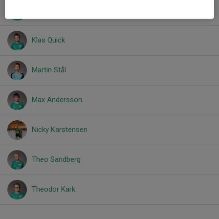
Imran Malkic
Klas Quick
Martin Stål
Max Andersson
Nicky Karstensen
Theo Sandberg
Theodor Kark