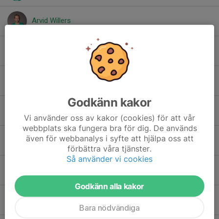
Arvid Willers
Eman Saljunovic
Emil Hernell
Godkänn kakor
Felix Wäneus
Vi använder oss av kakor (cookies) för att vår
webbplats ska fungera bra för dig. De används
även för webbanalys i syfte att hjälpa oss att
Gabriel Hedman
förbättra våra tjänster.
Så använder vi cookies
Gustav Hallberg
Godkänn alla kakor
Hamza Losic
Bara nödvändiga