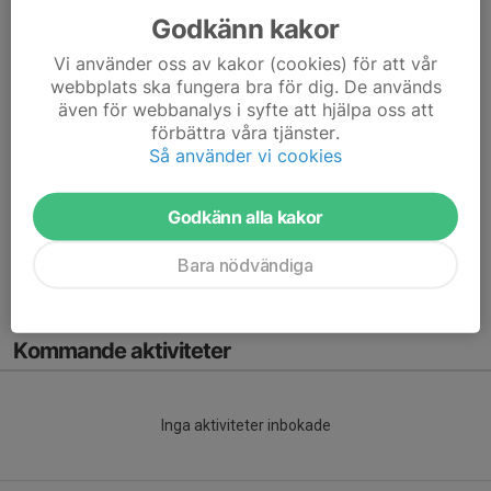
Godkänn kakor
Vi använder oss av kakor (cookies) för att vår
webbplats ska fungera bra för dig. De används
Här gör du den officiella ansökningen till Norrköpings
även för webbanalys i syfte att hjälpa oss att
handbollsakademi för start hösten 2023.
förbättra våra tjänster.
Så använder vi cookies
Att göra en ansökan är inte bindande till att tacka ja till en plats
eller komma på uttagningsträning.
Godkänn alla kakor
Akademin avses för: ...
Bara nödvändiga
Läs mer
Kommande aktiviteter
Inga aktiviteter inbokade