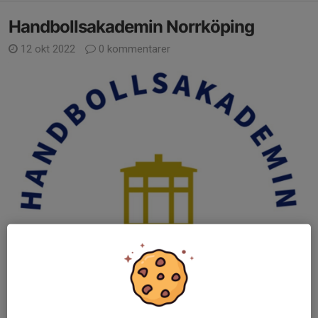
Handbollsakademin Norrköping
12 okt 2022
0 kommentarer