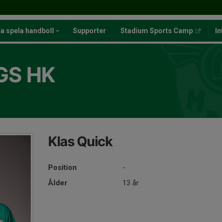
ja spela handboll
Supporter
Stadium Sports Camp
In
GS HK
Klas Quick
Position
-
Ålder
13 år