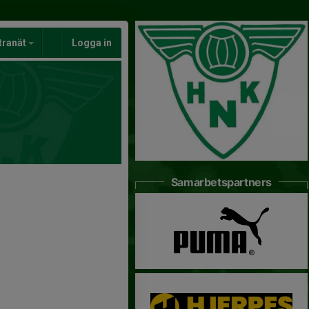
tranät
Logga in
Samarbetspartners