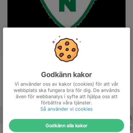
Position
-
Godkänn kakor
Ålder
12 år
Vi använder oss av kakor (cookies) för att vår
webbplats ska fungera bra för dig. De används
även för webbanalys i syfte att hjälpa oss att
förbättra våra tjänster.
Så använder vi cookies
ALLA SERIER
ALLA ÅR
Godkänn alla kakor
Säsongen 25/26
2
0
0