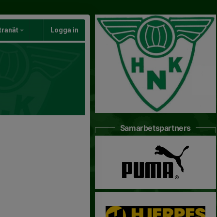
tranät
Logga in
Samarbetspartners