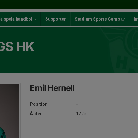
ja spela handboll
Supporter
Stadium Sports Camp
In
GS HK
Emil Hernell
Position
-
Ålder
12 år