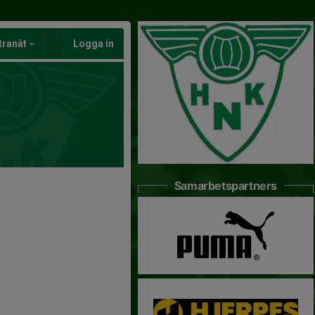
tranät
Logga in
Samarbetspartners