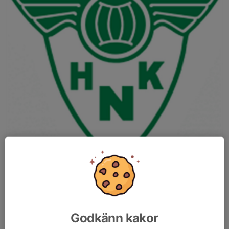
Hej alla!
Vi söker föräldrar som vill hjälpa till som ledare i vårt
Godkänn kakor
handbollslag. Inga förkunskaper behövs – det viktigaste är att