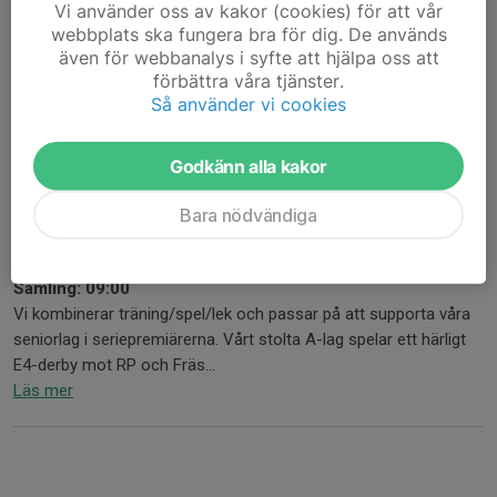
Vi använder oss av kakor (cookies) för att vår
barnen får trygga vuxna runt sig som skapar glädje och
webbplats ska fungera bra för dig. De används
gemenskap.
även för webbanalys i syfte att hjälpa oss att
Vi delar på uppgifterna...
förbättra våra tjänster.
Läs mer
Så använder vi cookies
Säsongskickoff
Godkänn alla kakor
16 sep 2025
0 kommentarer
Bara nödvändiga
SäsongsKickoff Lördag 27 sep, 09:00-18:00 Mässhallen
Samling: 09:00
Vi kombinerar träning/spel/lek och passar på att supporta våra
seniorlag i seriepremiärerna. Vårt stolta A-lag spelar ett härligt
E4-derby mot RP och Fräs...
Läs mer