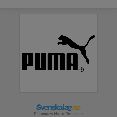
För
smarta
idrottsföreningar