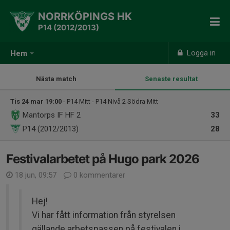
NORRKÖPINGS HK
P14 (2012/2013)
Logga in
Hem
Nästa match
Senaste resultat
Tis 24 mar 19:00
- P14 Mitt - P14 Nivå 2 Södra Mitt
Mantorps IF HF 2
33
P14 (2012/2013)
28
Festivalarbetet på Hugo park 2026
18 jun, 09:57
0 kommentarer
Hej!
Vi har fått information från styrelsen
gällande arbetspassen på festivalen i