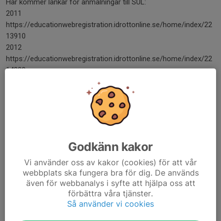
Här kommer länkar för anmälningar till SUL:
2011
https://educationwebregistration.idrottonline.se/home/index/22
13910
2012
https://educationwebregistration.idrottonline.se/home/index/22
14000
Läs mer
Matcherna 28/2
26 feb, 20:59
0 kommentarer
Godkänn kakor
Vi flyttar runt våra matcher på lördag så att vi får ihop lag till alla
matcher. Det är flera som är sjuka eller bortresta så vi behöver
Vi använder oss av kakor (cookies) för att vår
pussla lite. Matchflyttar är inskickade till förbundet ikväll, så det
webbplats ska fungera bra för dig. De används
syns inga...
även för webbanalys i syfte att hjälpa oss att
Läs mer
förbättra våra tjänster.
Så använder vi cookies