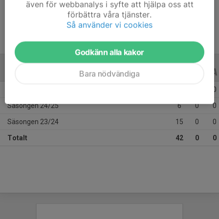
även för webbanalys i syfte att hjälpa oss att
Ålder
11 år
förbättra våra tjänster.
Så använder vi cookies
Godkänn alla kakor
ALLA SERIER
ALLA ÅR
Bara nödvändiga
Säsongen 25/26
21
0
0
Säsongen 24/25
6
0
0
Säsongen 23/24
15
0
0
Totalt
42
0
0