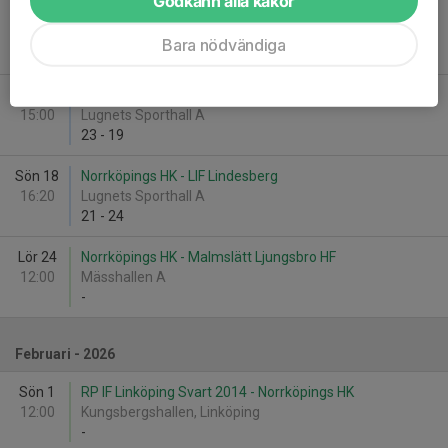
Godkänn alla kakor
Sön 18
HK Järnvägen - Norrköpings HK
12:20
Lugnets Sporthall A
Bara nödvändiga
19
-
23
Sön 18
Falu HK -13 - Norrköpings HK
15:00
Lugnets Sporthall A
23
-
19
Sön 18
Norrköpings HK - LIF Lindesberg
16:20
Lugnets Sporthall A
21
-
24
Lör 24
Norrköpings HK - Malmslätt Ljungsbro HF
12:00
Mässhallen A
-
Februari - 2026
Sön 1
RP IF Linköping Svart 2014 - Norrköpings HK
12:00
Kungsbergshallen, Linköping
-