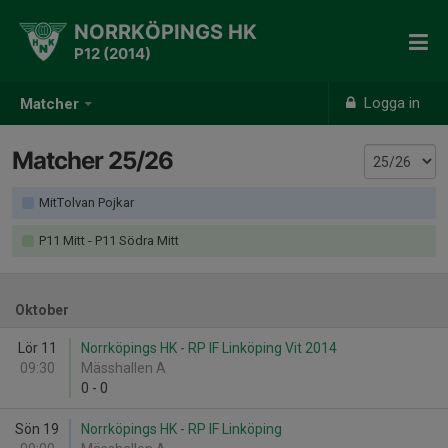
NORRKÖPINGS HK
P12 (2014)
Logga in
Matcher
Matcher 25/26
MitTolvan Pojkar
P11 Mitt - P11 Södra Mitt
Oktober
Lör 11
Norrköpings HK - RP IF Linköping Vit 2014
09:30
Mässhallen A
0
-
0
Sön 19
Norrköpings HK - RP IF Linköping