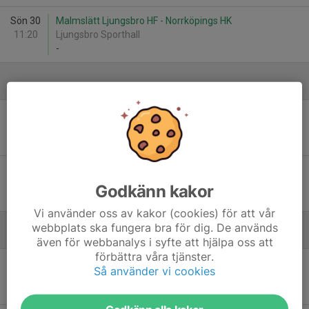
Sön 30
Malmslätt Ljungsbro HF - Norrköpings HK
11:20
Ljungsbro Sporthall
-
December
Lör 6
Norrköpings HK - Hultic BK
09:30
Mässhallen A
-
Sön 14
RP IF Linköping -14:4 - Norrköpings HK
11:30
Ånestadshallen
Godkänn kakor
-
Vi använder oss av kakor (cookies) för att vår
webbplats ska fungera bra för dig. De används
Januari - 2026
även för webbanalys i syfte att hjälpa oss att
förbättra våra tjänster.
Lör 10
Norrköpings HK - RP IF Linköping -14:4
Så använder vi cookies
12:30
Mässhallen A
-