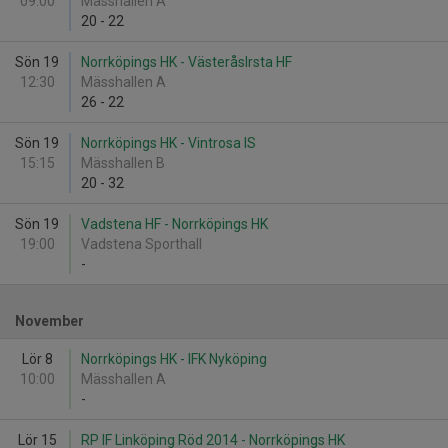
09:00
Mässhallen A
20
-
22
Sön 19
Norrköpings HK - VästeråsIrsta HF
12:30
Mässhallen A
26
-
22
Sön 19
Norrköpings HK - Vintrosa IS
15:15
Mässhallen B
20
-
32
Sön 19
Vadstena HF - Norrköpings HK
19:00
Vadstena Sporthall
-
November
Lör 8
Norrköpings HK - IFK Nyköping
10:00
Mässhallen A
-
Lör 15
RP IF Linköping Röd 2014 - Norrköpings HK