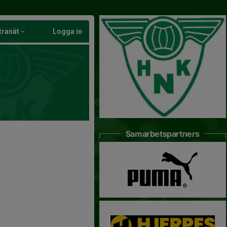
tranät
Logga in
Samarbetspartners