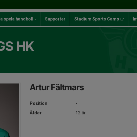
ja spela handboll
Supporter
Stadium Sports Camp
In
GS HK
Artur Fältmars
Position
-
Ålder
12 år