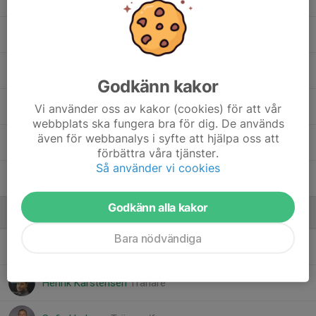
Klas Quick
Martin Stål
Godkänn kakor
Max Andersson
Vi använder oss av kakor (cookies) för att vår
webbplats ska fungera bra för dig. De används
även för webbanalys i syfte att hjälpa oss att
Nicky Karstensen
förbättra våra tjänster.
Så använder vi cookies
Theo Sandberg
Godkänn alla kakor
Ledare
Bara nödvändiga
Christoffer Willers
Huvudtränare
Henrik Karstensen
Tränare