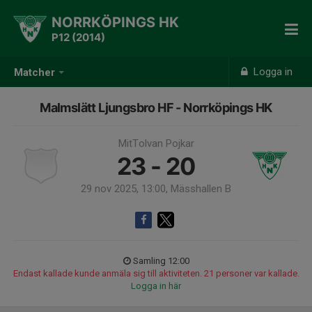
NORRKÖPINGS HK
P12 (2014)
Logga in
Matcher
Malmslätt Ljungsbro HF - Norrköpings HK
MitTolvan Pojkar
23 - 20
29 nov 2025, 13:00, Mässhallen B
Samling 12:00
Endast kallade kunde anmäla sig till aktiviteten. 21 personer var kallade.
Logga in här