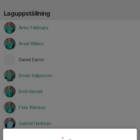
Laguppställning
Artur Fältmars
Arvid Willers
Daniel Earon
Eman Saljunovic
Emil Hernell
Felix Wäneus
Gabriel Hedman
Imran Malkic