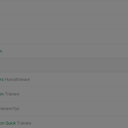
n
ers
Huvudtränare
sen
Tränare
ränare/fys
son Quick
Tränare