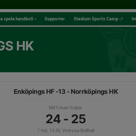
ja spela handboll
Supporter
Stadium Sports Camp
In
GS HK
Enköpings HF -13 - Norrköpings HK
MitTolvan Pojkar
24 - 25
7 feb, 13:30, Vintrosa Bollhall