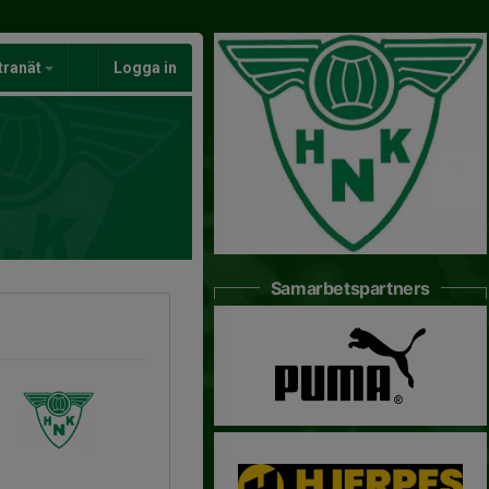
tranät
Logga in
Samarbetspartners