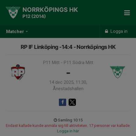
NORRKÖPINGS HK
P12 (2014)
Logga in
Matcher
RP IF Linköping -14:4 - Norrköpings HK
P11 Mitt - P11 Södra Mitt
-
14 dec 2025, 11:30,
Ånestadshallen
Samling 10:15
Endast kallade kunde anmäla sig till aktiviteten. 17 personer var kallade.
Logga in här