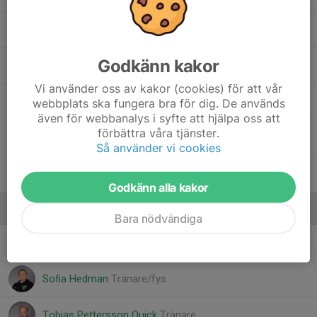
Klas Quick
Godkänn kakor
Martin Stål
Vi använder oss av kakor (cookies) för att vår
Max Andersson
webbplats ska fungera bra för dig. De används
även för webbanalys i syfte att hjälpa oss att
förbättra våra tjänster.
Nicky Karstensen
Så använder vi cookies
Theo Sandberg
Godkänn alla kakor
Ledare
Bara nödvändiga
Henrik Karstensen
Tränare
Sofia Hedman
Tränare/fys
Tobias Pettersson Quick
Tränare