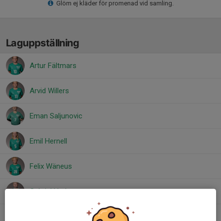
Glöm ej kläder för promenad vid samling.
Laguppställning
Artur Fältmars
Arvid Willers
Eman Saljunovic
Emil Hernell
Felix Wäneus
Gabriel Hedman
Imran Malkic