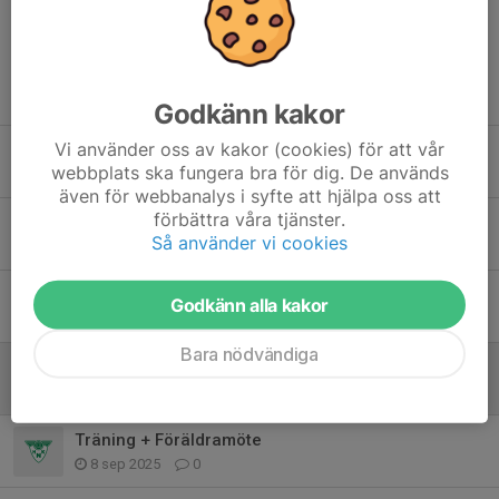
Tidigare nyheter
Godkänn kakor
Vi använder oss av kakor (cookies) för att vår
Info inför Katrineholm Cup
webbplats ska fungera bra för dig. De används
8 apr, 21:28
0
även för webbanalys i syfte att hjälpa oss att
förbättra våra tjänster.
Katrineholm Cup
Så använder vi cookies
26 mar, 07:23
0
Ansvarsområden inför hemma matcher
Godkänn alla kakor
24 sep 2025
0
Bara nödvändiga
SäsongsKickoff 27/9
22 sep 2025
0
Träning + Föräldramöte
8 sep 2025
0