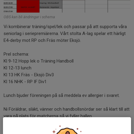
OBS kan bli ändringar i schema
Vi kombinerar träning/spel/lek och passar på att supporta våra
seniorlag i seriepremiärerna. Vårt stolta A-lag spelar ett härligt
E4-derby mot RP och Fräs möter Eksjö.
Prel schema:
Kl 9-12 Hopp lek o Träning Handboll
Kl 12-13 lunch
Kl 13 HK Fräs - Eksjö Div3
Kl 16 NHK - RP IF Div1
Lunch bjuder föreningen på så meddela ev allergier i svaret.
Ni Föräldrar, släkt, vänner och handbollsnördar ser så klart till att
vara på plats för matcherna så vi fyller hallen
Dela nyhet