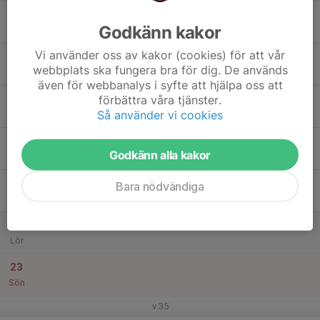
17
Godkänn kakor
Mån
Vi använder oss av kakor (cookies) för att vår
18
webbplats ska fungera bra för dig. De används
Tis
även för webbanalys i syfte att hjälpa oss att
19
förbättra våra tjänster.
Så använder vi cookies
Ons
20
Godkänn alla kakor
Tor
21
Bara nödvändiga
Fre
22
Lör
23
Sön
v.35