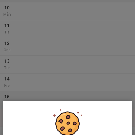
10
Mån
11
Tis
12
Ons
13
Tor
14
Fre
15
Lör
16
Sön
v.34