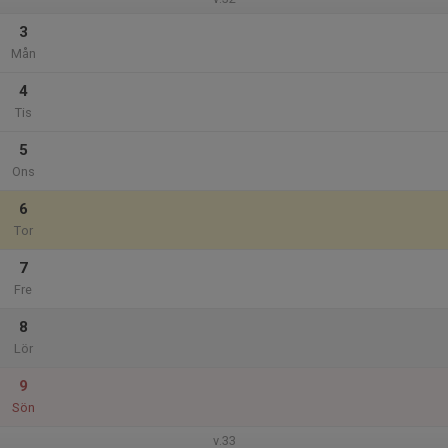
3
Mån
4
Tis
5
Ons
6
Tor
7
Fre
8
Lör
9
Sön
v.33