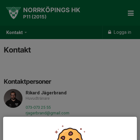
NORRKÖPINGS HK
P11 (2015)
Logga in
Kontakt
Kontakt
Kontaktpersoner
Rikard Jägerbrand
Huvudtränare
073-073 25 55
rjagerbrand@gmail.com
Christoffer Willers
Tränare