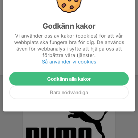
Mobil visas bara för inloggade
E-post visas bara för inloggade
Sonny Issifu
Godkänn kakor
Tränare
070-422 71 85
Vi använder oss av kakor (cookies) för att vår
sonny.issifu@hotmail.se
webbplats ska fungera bra för dig. De används
även för webbanalys i syfte att hjälpa oss att
förbättra våra tjänster.
Så använder vi cookies
Godkänn alla kakor
Bara nödvändiga