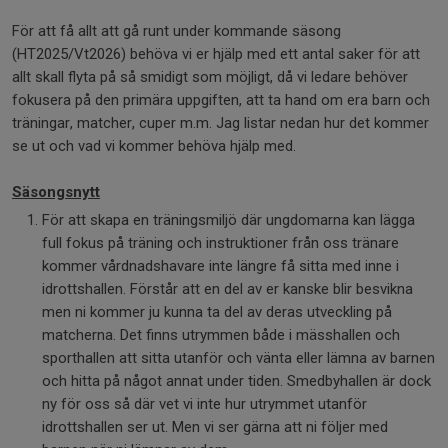
För att få allt att gå runt under kommande säsong
(HT2025/Vt2026) behöva vi er hjälp med ett antal saker för att
allt skall flyta på så smidigt som möjligt, då vi ledare behöver
fokusera på den primära uppgiften, att ta hand om era barn och
träningar, matcher, cuper m.m. Jag listar nedan hur det kommer
se ut och vad vi kommer behöva hjälp med.
Säsongsnytt
För att skapa en träningsmiljö där ungdomarna kan lägga
full fokus på träning och instruktioner från oss tränare
kommer vårdnadshavare inte längre få sitta med inne i
idrottshallen. Förstår att en del av er kanske blir besvikna
men ni kommer ju kunna ta del av deras utveckling på
matcherna. Det finns utrymmen både i mässhallen och
sporthallen att sitta utanför och vänta eller lämna av barnen
och hitta på något annat under tiden. Smedbyhallen är dock
ny för oss så där vet vi inte hur utrymmet utanför
idrottshallen ser ut. Men vi ser gärna att ni följer med