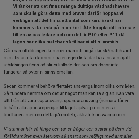
Vi tänker att det finns många duktiga vårdnadshavare
som skulle göra detta med bravur därför hoppas vi
verkligen att det finns ett antal som kan. Exakt när
kommer vi ta reda på inom kort. Återkoppla ditt intresse
till en av oss ledare och om det är P10 eller P11 då
lagen har olika matcher så tillser vi att ni anmäls.
Går man utbildningen kommer man inte ingå i kiosk/matchvärd
m.m. listan utan kommer ha en egen lista där bara ni som gått
utbildningen finns så blir ni kallade där och om dagar inte
fungerar så byter ni sinns emellan.
Sedan kommer vi behöva flertalet ansvariga inom olika områden.
Så fundera hemma om det är något man kan ta sig an. Kan vara
allt från att vara cupansvarig, sponsoransvarig (numera får vi
behålla alla sponsorpengar till laget själva, procenten är
borttagen, mer om detta på mötet), aktivitetsansvariga m.m.
Vi stannar här så länge och tar er frågor och svarar på dem vid
föräldramötet men återkom så snart som möjligt med anmälan