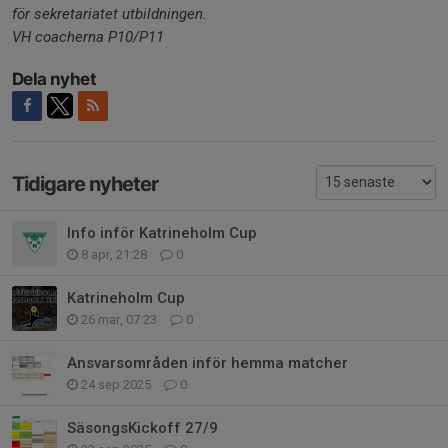
för sekretariatet utbildningen.
VH coacherna P10/P11
Dela nyhet
Tidigare nyheter
Info inför Katrineholm Cup
8 apr, 21:28
0
Katrineholm Cup
26 mar, 07:23
0
Ansvarsområden inför hemma matcher
24 sep 2025
0
SäsongsKickoff 27/9