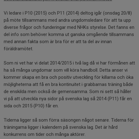
Vi ledare i P10 (2015) och P11 (2014) deltog igår (onsdag 20/8)
på möte tillsammans med andra ungdomsledare för att ta upp
diverse frågor och funderingar med NHKs styrelse. Det fanns en
del info som behöver komma ut ganska omgående tillsammans
med annan fakta som är bra för er att ta del av innan
föräldramötet.
Som ni vet har vi delat 2014/2015 i två lag då vi har förmånen att
ha så många ungdomar som vill köra handboll. Detta anser vi
kommer skapa en bra och positiv utveckling för killarna och öka
möjligheterna att få en bra kontinuitet i grabbarnas träning både
de enskilda men också de gemensamma. Som ni sett så håller
vi på att utveckla nya sidor på svenska lag så 2014 (P11) får en
sida och 2015 (P10) får en.
Tiderna ligger så som förra säsongen något senare. Tiderna för
träningarna ligger i kalendern på svenska lag. Det är hård
konkurrens om tider och många aktörer.