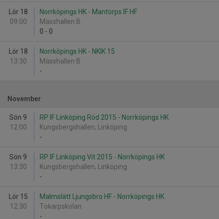
Lör 18
Norrköpings HK - Mantorps IF HF
09:00
Mässhallen B
0
-
0
Lör 18
Norrköpings HK - NKIK 15
13:30
Mässhallen B
-
November
Sön 9
RP IF Linköping Röd 2015 - Norrköpings HK
12:00
Kungsbergshallen, Linköping
-
Sön 9
RP IF Linköping Vit 2015 - Norrköpings HK
13:30
Kungsbergshallen, Linköping
-
Lör 15
Malmslätt Ljungsbro HF - Norrköpings HK
12:30
Tokarpskolan
-