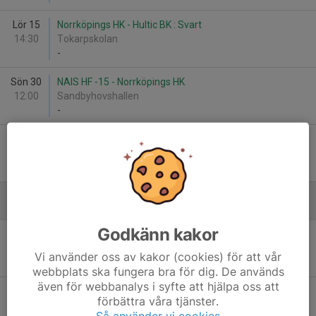
Lör 15
Norrköpings HK - Hultic BK : Svart
14:30
Tokarpskolan
-
Sön 30
NAIS HF -15 - Norrköpings HK
12:00
Sandbyhovshallen
-
Sön 30
RP IF Linköping Röd 2015 - Norrköpings HK
14:10
Sandbyhovshallen
-
December
Godkänn kakor
Sön 14
Norrköpings HK - RP IF Linköping Vit 2015
12:00
Vadstena Sporthall
Vi använder oss av kakor (cookies) för att vår
-
webbplats ska fungera bra för dig. De används
även för webbanalys i syfte att hjälpa oss att
Sön 14
Vadstena HF - Norrköpings HK
förbättra våra tjänster.
14:10
Vadstena Sporthall
Så använder vi cookies