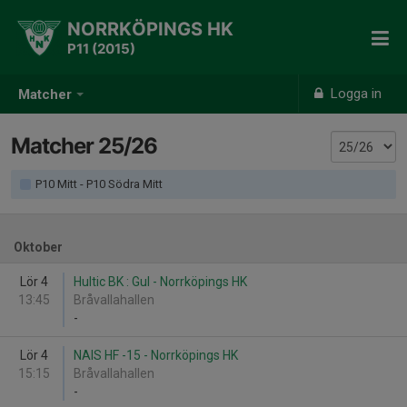
NORRKÖPINGS HK
P11 (2015)
Logga in
Matcher
Matcher 25/26
P10 Mitt - P10 Södra Mitt
Oktober
Lör 4
Hultic BK : Gul - Norrköpings HK
13:45
Bråvallahallen
-
Lör 4
NAIS HF -15 - Norrköpings HK
15:15
Bråvallahallen
-