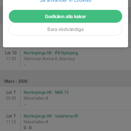
-
Godkänn alla kakor
Januari - 2026
Bara nödvändiga
Lör 10
Mantorps IF HF - Norrköpings HK
09:30
Klämman Arena A, Mantorp
-
Lör 10
Norrköpings HK - IFK Nyköping
11:30
Klämman Arena A, Mantorp
-
Mars - 2026
Lör 7
Norrköpings HK - NKIK 15
09:30
Mässhallen A
-
Lör 7
Norrköpings HK - Vadstena HF
11:15
Mässhallen A
0
-
0