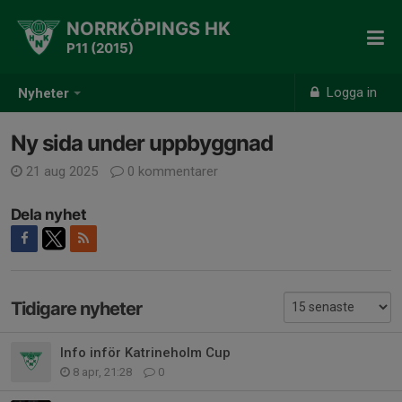
NORRKÖPINGS HK
P11 (2015)
Logga in
Nyheter
Ny sida under uppbyggnad
21 aug 2025
0 kommentarer
Dela nyhet
Tidigare nyheter
Info inför Katrineholm Cup
8 apr, 21:28
0