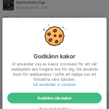
Katrineholm Cup
26 mar, 07:23
0
Ansvarsområden inför hemma matcher
24 sep 2025
0
SäsongsKickoff 27/9
22 sep 2025
0
Träning + Föräldramöte
Godkänn kakor
8 sep 2025
0
Vi använder oss av kakor (cookies) för att vår
Matcher 2025/2026
webbplats ska fungera bra för dig. De används
3 sep 2025
0
även för webbanalys i syfte att hjälpa oss att
förbättra våra tjänster.
Viktig info att ta del av inför föräldramötet
Så använder vi cookies
22 aug 2025
0
Ny sida under uppbyggnad
Godkänn alla kakor
21 aug 2025
0
Bara nödvändiga