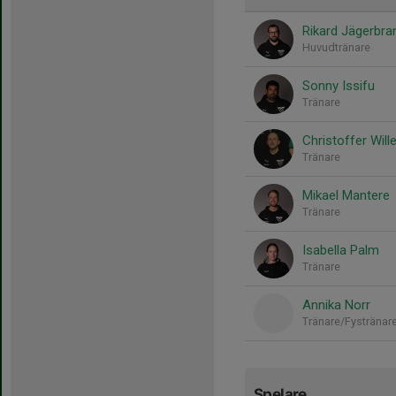
Rikard Jägerbra
Huvudtränare
Sonny Issifu
Tränare
Christoffer Will
Tränare
Mikael Mantere
Tränare
Isabella Palm
Tränare
Annika Norr
Tränare/Fystränar
Spelare