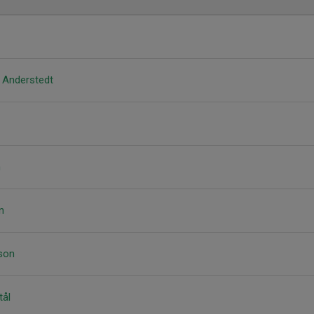
 Anderstedt
n
n
son
ål