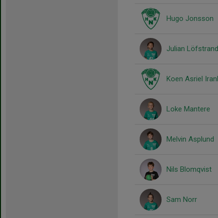
Hugo Jonsson
Julian Löfstran
Koen Asriel Iran
Loke Mantere
Melvin Asplund
Nils Blomqvist
Sam Norr