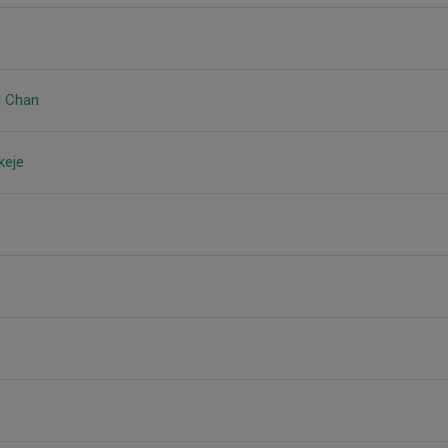
d Chan
keje