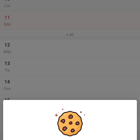
Lör
11
Sön
v.42
12
Mån
13
Tis
14
Ons
15
Tor
16
Fre
17