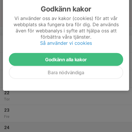
Lör
Godkänn kakor
18
Vi använder oss av kakor (cookies) för att vår
Sön
webbplats ska fungera bra för dig. De används
även för webbanalys i syfte att hjälpa oss att
v.43
förbättra våra tjänster.
19
Så använder vi cookies
Mån
20
Godkänn alla kakor
Tis
Bara nödvändiga
21
Ons
22
Tor
23
Fre
24