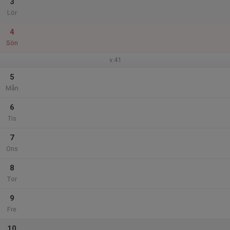
3
Lör
4
Sön
v.41
5
Mån
6
Tis
7
Ons
8
Tor
9
Fre
10