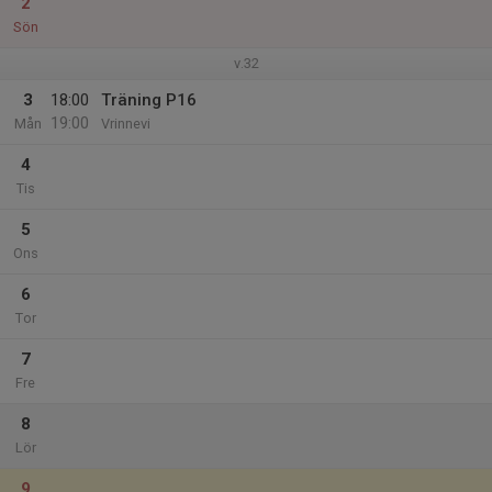
2
Sön
v.32
3
18:00
Träning P16
19:00
Mån
Vrinnevi
4
Tis
5
Ons
6
Tor
7
Fre
8
Lör
9