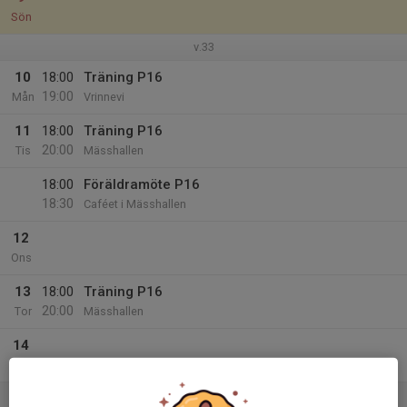
Sön
v.33
10
18:00
Träning P16
19:00
Mån
Vrinnevi
11
18:00
Träning P16
20:00
Tis
Mässhallen
18:00
Föräldramöte P16
18:30
Caféet i Mässhallen
12
Ons
13
18:00
Träning P16
20:00
Tor
Mässhallen
14
Fre
15
10:00
Uppstartsläger