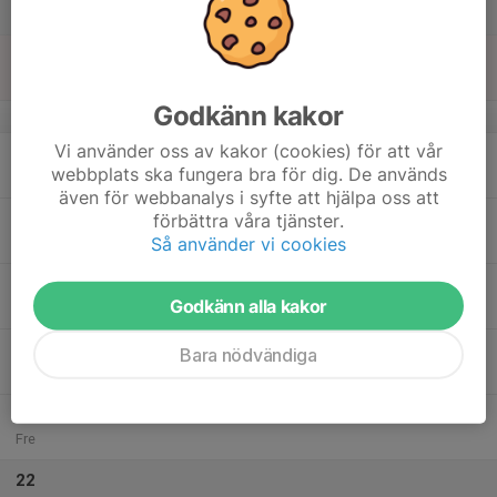
23:00
Lör
Vikbolandet
16
Sön
Godkänn kakor
v.34
Vi använder oss av kakor (cookies) för att vår
17
18:00
Träning P16
webbplats ska fungera bra för dig. De används
19:00
Mån
Vrinnevi
även för webbanalys i syfte att hjälpa oss att
18
18:00
Träning P16
förbättra våra tjänster.
19:00
Så använder vi cookies
Tis
Mässhallen
19
Godkänn alla kakor
Ons
20
18:00
Träning P16
Bara nödvändiga
20:00
Tor
Mässhallen
21
Fre
22