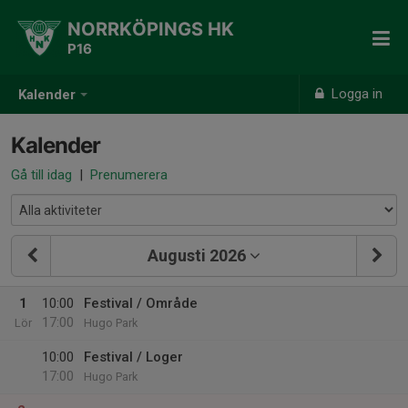
NORRKÖPINGS HK
P16
Logga in
Kalender
Kalender
Gå till idag
|
Prenumerera
Augusti 2026
1
10:00
Festival / Område
17:00
Lör
Hugo Park
10:00
Festival / Loger
17:00
Hugo Park