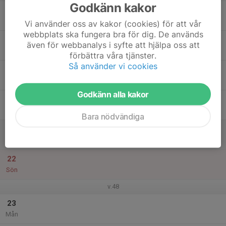
Godkänn kakor
17
Tis
Vi använder oss av kakor (cookies) för att vår
webbplats ska fungera bra för dig. De används
18
även för webbanalys i syfte att hjälpa oss att
Ons
förbättra våra tjänster.
Så använder vi cookies
19
Tor
Godkänn alla kakor
20
Fre
Bara nödvändiga
21
Lör
22
Sön
v.48
23
Mån