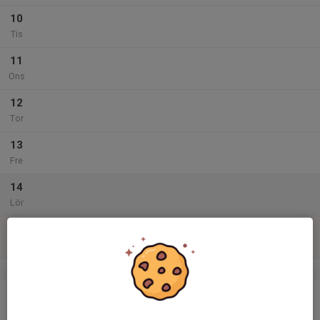
10
Tis
11
Ons
12
Tor
13
Fre
14
Lör
15
Sön
v.47
16
Mån