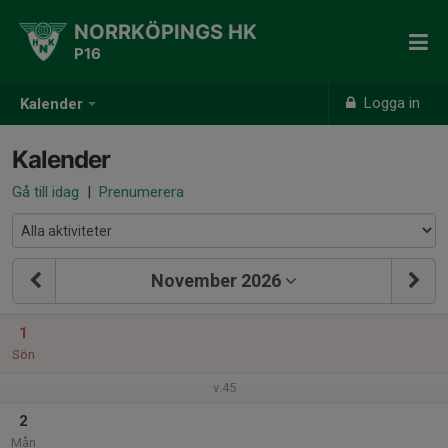
NORRKÖPINGS HK
P16
Logga in
Kalender
Kalender
Gå till idag
|
Prenumerera
November 2026
1
Sön
v.45
2
Mån