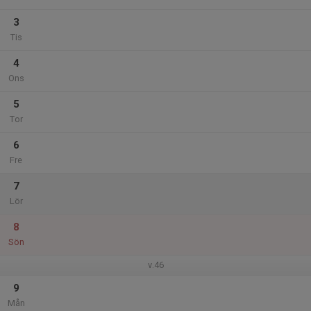
3
Tis
4
Ons
5
Tor
6
Fre
7
Lör
8
Sön
v.46
9
Mån