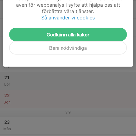
även för webbanalys i syfte att hjälpa oss att
17
förbättra våra tjänster.
Tis
Så använder vi cookies
18
Ons
Godkänn alla kakor
19
Bara nödvändiga
Tor
20
Fre
21
Lör
22
Sön
v.9
23
Mån