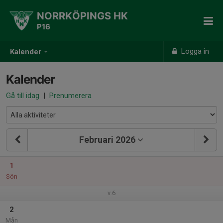
NORRKÖPINGS HK
P16
Logga in
Kalender
Kalender
Gå till idag
|
Prenumerera
Februari 2026
1
Sön
v.6
2
Mån