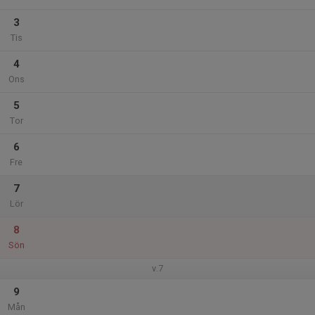
3
Tis
4
Ons
5
Tor
6
Fre
7
Lör
8
Sön
v.7
9
Mån