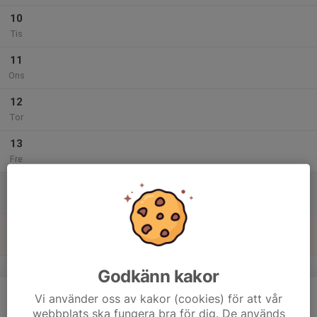
10
Tis
11
Ons
12
Tor
13
Fre
14
Lör
15
Sön
v.8
Godkänn kakor
16
Vi använder oss av kakor (cookies) för att vår
Mån
webbplats ska fungera bra för dig. De används