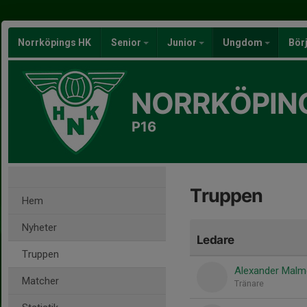
Norrköpings HK
Senior
Junior
Ungdom
Bör
NORRKÖPIN
P16
Truppen
Hem
Nyheter
Ledare
Truppen
Alexander Malm
Matcher
Tränare