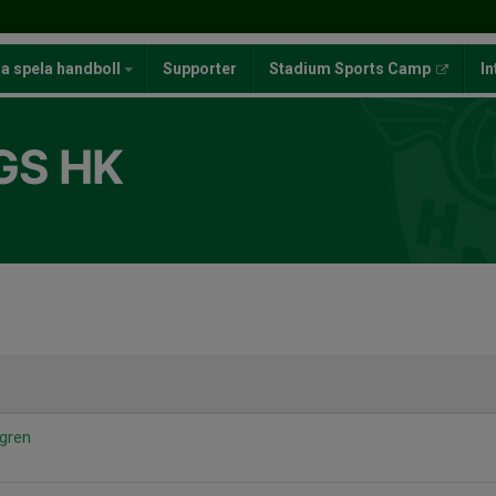
ja spela handboll
Supporter
Stadium Sports Camp
In
GS HK
gren