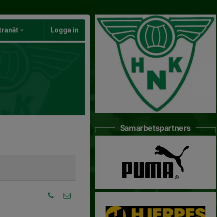
tranät
Logga in
Samarbetspartners