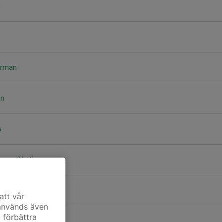
g
erman
on
s
sson Wuttiya
att vår
 används även
t förbättra