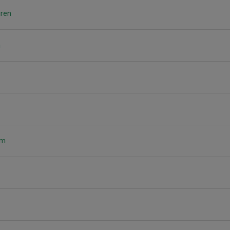
ren
n
am