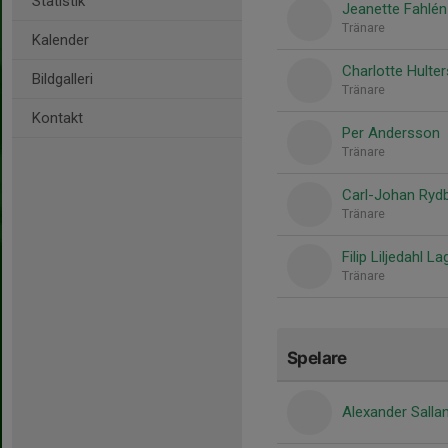
Statistik
Jeanette Fahlén
Tränare
Kalender
Charlotte Hulte
Bildgalleri
Tränare
Kontakt
Per Andersson
Tränare
Carl-Johan Ryd
Tränare
Filip Liljedahl La
Tränare
Spelare
Alexander Salla