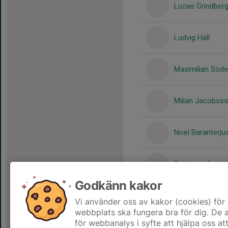
Lucas Grindber
Ludvig Häll
Maximilian Söd
Milian Jacobss
Noel Baranterju
Patchara Ander
Godkänn kakor
Valdemar Grahn
Vi använder oss av kakor (cookies) för 
webbplats ska fungera bra för dig. De
för webbanalys i syfte att hjälpa oss at