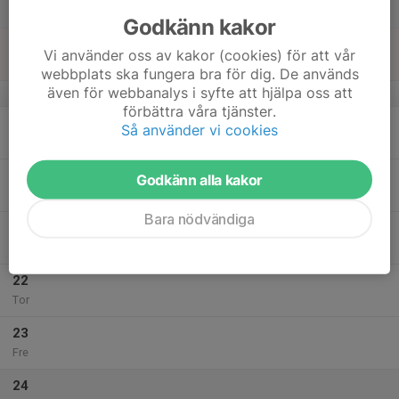
Lör
Godkänn kakor
18
Vi använder oss av kakor (cookies) för att vår
Sön
webbplats ska fungera bra för dig. De används
även för webbanalys i syfte att hjälpa oss att
v.4
förbättra våra tjänster.
19
Så använder vi cookies
Mån
20
Godkänn alla kakor
Tis
Bara nödvändiga
21
Ons
22
Tor
23
Fre
24