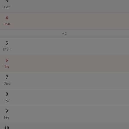
3
Lör
4
Sön
v.2
5
Mån
6
Tis
7
Ons
8
Tor
9
Fre
10