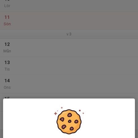
Lör
11
Sön
v.3
12
Mån
13
Tis
14
Ons
15
Tor
16
Fre
17