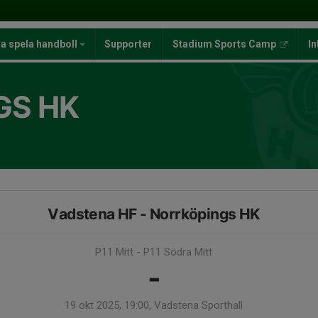
ja spela handboll
Supporter
Stadium Sports Camp
In
GS HK
Vadstena HF - Norrköpings HK
P11 Mitt - P11 Södra Mitt
-
19 okt 2025, 19:00, Vadstena Sporthall