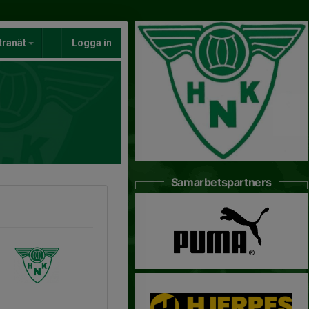
tranät
Logga in
Samarbetspartners