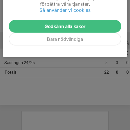
förbättra våra tjänster.
Ålder
11 år
Så använder vi cookies
Godkänn alla kakor
Bara nödvändiga
ALLA SERIER
ALLA ÅR
Säsongen 25/26
17
0
0
Säsongen 24/25
5
0
0
Totalt
22
0
0