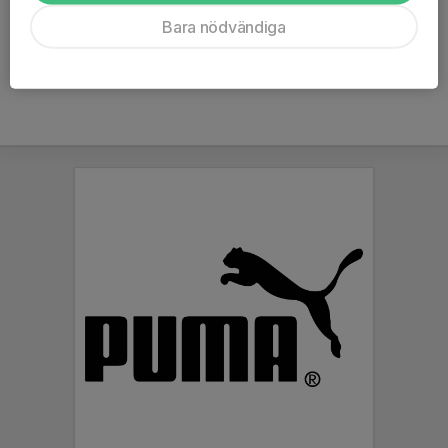
Ålder
35 år
Bara nödvändiga