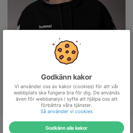
Godkänn kakor
Vi använder oss av kakor (cookies) för att vår
webbplats ska fungera bra för dig. De används
även för webbanalys i syfte att hjälpa oss att
förbättra våra tjänster.
Så använder vi cookies
Godkänn alla kakor
Titel
Tränare