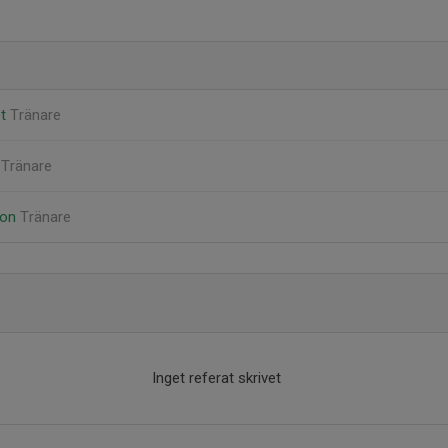
st
Tränare
d
Tränare
son
Tränare
Inget referat skrivet