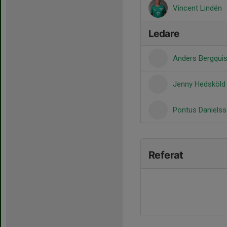
Vincent Lindén
Ledare
Anders Bergqui
Jenny Hedsköl
Pontus Daniels
Referat