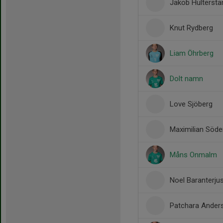
Jakob Hulterst
Knut Rydberg
Liam Öhrberg
Dolt namn
Love Sjöberg
Maximilian Söd
Måns Onmalm
Noel Baranterju
Patchara Ander