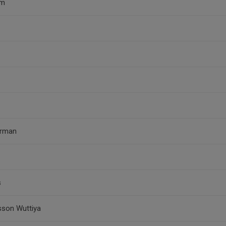
am
erman
s
sson Wuttiya