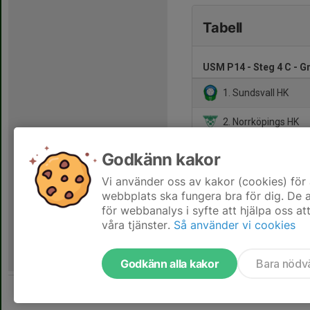
Tabell
USM P14 - Steg 4 C - G
1. Sundsvall HK
2. Norrköpings HK
3. Strands IF
Godkänn kakor
4. Vallentuna HK
Vi använder oss av kakor (cookies) för 
webbplats ska fungera bra för dig. De
för webbanalys i syfte att hjälpa oss at
våra tjänster.
Så använder vi cookies
Godkänn alla kakor
Bara nödv
Tjäna pengar till laget