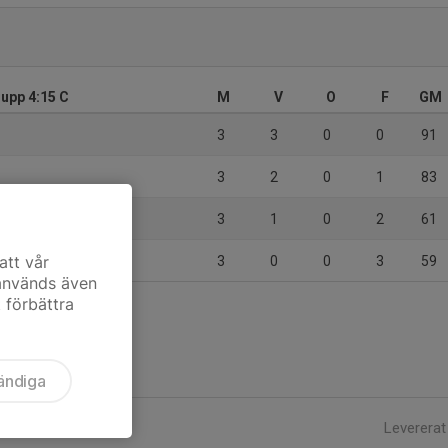
rupp 4:15 C
M
V
O
F
GM
3
3
0
0
91
3
2
0
1
83
3
1
0
2
61
att vår
3
0
0
3
59
 används även
t förbättra
ändiga
Levererat