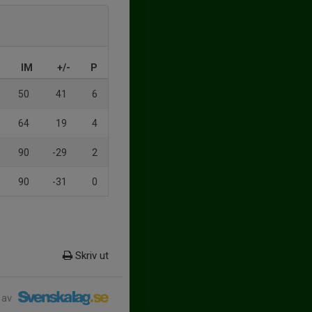
IM
+/-
P
50
41
6
64
19
4
90
-29
2
90
-31
0
Skriv ut
 av