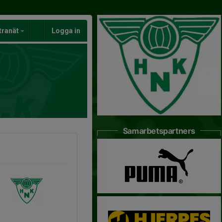
tranät
Logga in
Samarbetspartners