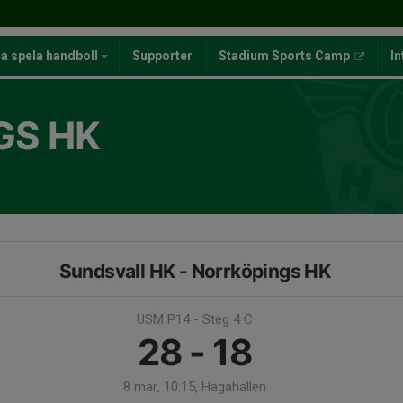
ja spela handboll
Supporter
Stadium Sports Camp
In
GS HK
Sundsvall HK - Norrköpings HK
USM P14 - Steg 4 C
28 - 18
8 mar, 10:15, Hagahallen