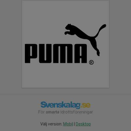
För
smarta
idrottsföreningar
Välj version:
Mobil
|
Desktop