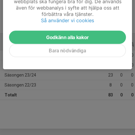
webbplats ska fungera bra för dig. De används
Ålder
14 år
även för webbanalys i syfte att hjälpa oss att
förbättra våra tjänster.
Så använder vi cookies
Godkänn alla kakor
ALLA SERIER
ALLA ÅR
Bara nödvändiga
Säsongen 25/26
30
0
0
Säsongen 24/25
22
0
0
Säsongen 23/24
23
0
0
Säsongen 22/23
8
0
0
Totalt
83
0
0