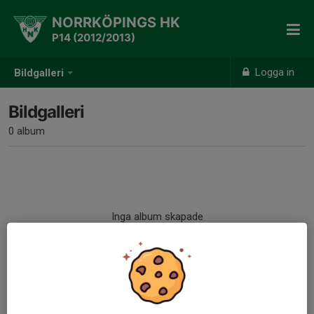
NORRKÖPINGS HK
P14 (2012/2013)
Logga in
Bildgalleri
Bildgalleri
0 album
Inga album skapade