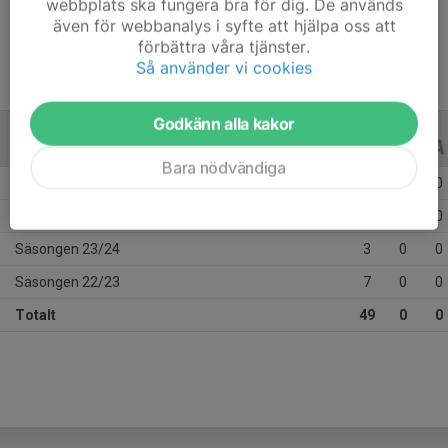
webbplats ska fungera bra för dig. De används
Ålder
13 år
även för webbanalys i syfte att hjälpa oss att
förbättra våra tjänster.
Så använder vi cookies
Godkänn alla kakor
ALLA SERIER
ALLA ÅR
Bara nödvändiga
Säsongen 25/26
26
0
0
Säsongen 24/25
13
0
0
Säsongen 23/24
3
0
0
Säsongen 22/23
7
0
0
Totalt
49
0
0