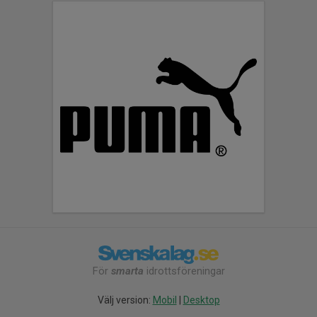
För
smarta
idrottsföreningar
Välj version:
Mobil
|
Desktop