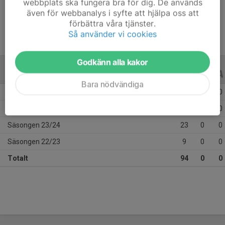
webbplats ska fungera bra för dig. De används
Ålder
14 år
även för webbanalys i syfte att hjälpa oss att
förbättra våra tjänster.
Så använder vi cookies
Godkänn alla kakor
ALLA SERIER
ALLA ÅR
Bara nödvändiga
Säsongen 25/26
33
0
0
Säsongen 24/25
29
0
0
Säsongen 23/24
23
0
0
Säsongen 22/23
9
0
0
Totalt
94
0
0