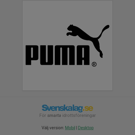
För
smarta
idrottsföreningar
Välj version:
Mobil
|
Desktop