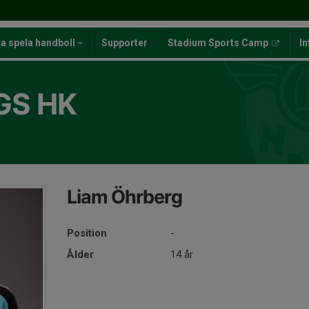
ja spela handboll
Supporter
Stadium Sports Camp
In
GS HK
Liam Öhrberg
Position
-
Ålder
14 år