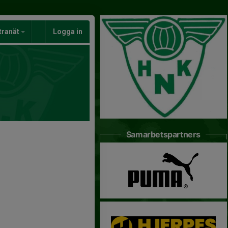
tranät
Logga in
Samarbetspartners