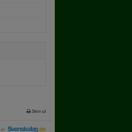
Skriv ut
 av