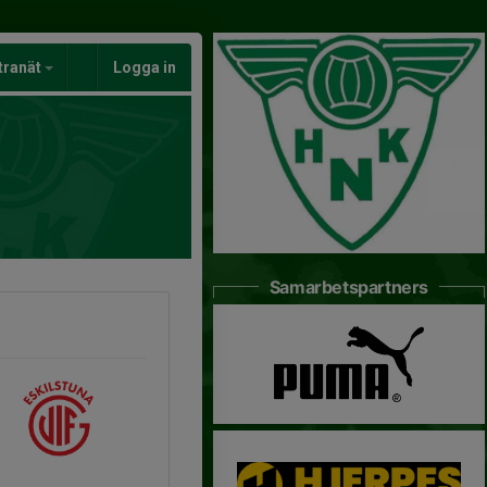
tranät
Logga in
Samarbetspartners