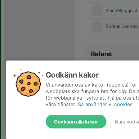
Marie Bergquist
Pontus Daniels
Referat
Godkänn kakor
Vi använder oss av kakor (cookies) för 
webbplats ska fungera bra för dig. De
för webbanalys i syfte att hjälpa oss at
våra tjänster.
Så använder vi cookies
Godkänn alla kakor
Bara nödv
Tjäna pengar till laget