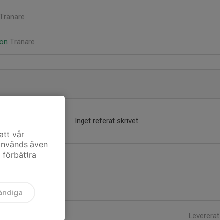
Tränare
son
Tränare
Inget referat skrivet
att vår
 används även
t förbättra
ändiga
Levererat