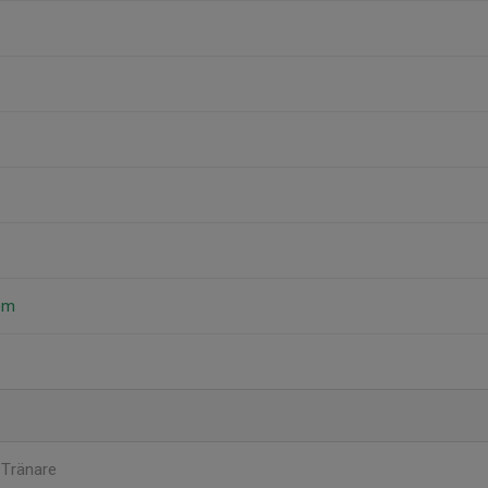
öm
d
Tränare