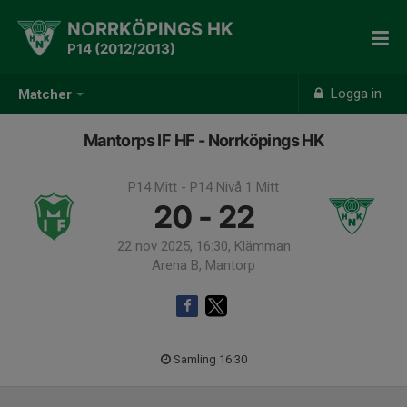
NORRKÖPINGS HK
P14 (2012/2013)
Logga in
Matcher
Mantorps IF HF - Norrköpings HK
P14 Mitt - P14 Nivå 1 Mitt
20 - 22
22 nov 2025, 16:30, Klämman
Arena B, Mantorp
Samling 16:30