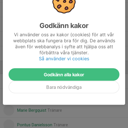
Maximilian Söderman
Godkänn kakor
Melker Anglesjö
Vi använder oss av kakor (cookies) för att vår
Måns Onmalm
webbplats ska fungera bra för dig. De används
även för webbanalys i syfte att hjälpa oss att
förbättra våra tjänster.
Patchara Andersson Wuttiya
Så använder vi cookies
Ledare
Godkänn alla kakor
Anders Bergquist
Tränare
Bara nödvändiga
Jenny Hedsköld
Tränare
Marie Bergquist
Tränare
Pontus Danielsson
Tränare