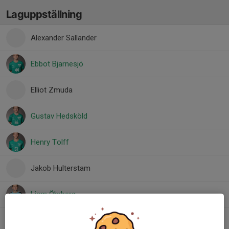
Laguppställning
Alexander Sallander
Ebbot Bjarnesjö
Elliot Zmuda
Gustav Hedsköld
Henry Tolff
Jakob Hulterstam
Liam Öhrberg
Dolt namn