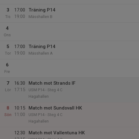
3
17:00
Träning P14
19:00
Tis
Mässhallen B
4
Ons
5
17:00
Träning P14
19:00
Tor
Mässhallen A
6
Fre
7
16:30
Match mot Strands IF
17:15
Lör
USM P14 - Steg 4 C
Hagahallen
8
10:15
Match mot Sundsvall HK
11:00
Sön
USM P14 - Steg 4 C
Hagahallen
12:30
Match mot Vallentuna HK