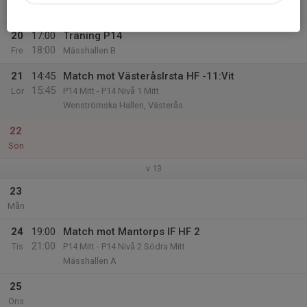
19:00
Tor
Mässhallen A
20
17:00
Träning P14
18:00
Fre
Mässhallen B
21
14:45
Match mot VästeråsIrsta HF -11:Vit
15:45
Lör
P14 Mitt - P14 Nivå 1 Mitt
Wenströmska Hallen, Västerås
22
Sön
v.13
23
Mån
24
19:00
Match mot Mantorps IF HF 2
21:00
Tis
P14 Mitt - P14 Nivå 2 Södra Mitt
Mässhallen A
25
Ons