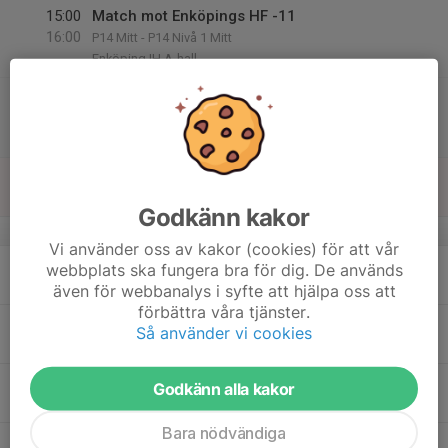
15:00
Match mot Enköpings HF -11
16:00
P14 Mitt - P14 Nivå 1 Mitt
Enköping IH A-hall
15:20
Match mot Hultic BK
17:20
P14 Mitt - P14 Nivå 2 Södra Mitt
Bråvallahallen
15
Sön
Godkänn kakor
v.12
Vi använder oss av kakor (cookies) för att vår
16
webbplats ska fungera bra för dig. De används
Mån
även för webbanalys i syfte att hjälpa oss att
förbättra våra tjänster.
17
17:00
Träning P14
Så använder vi cookies
19:00
Tis
Mässhallen B
18
Godkänn alla kakor
Ons
Bara nödvändiga
19
17:00
Träning P14