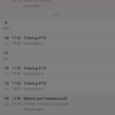
13:15
USM P14 - Steg 4 C
Hagahallen
v.11
9
Mån
10
17:00
Träning P14
19:00
Tis
Mässhallen B
11
Ons
12
17:00
Träning P14
19:00
Tor
Mässhallen A
13
17:00
Träning P14
18:00
Fre
Mässhallen B
14
13:50
Match mot Vadstena HF
15:15
Lör
P14 Mitt - P14 Nivå 2 Södra Mitt
Bråvallahallen