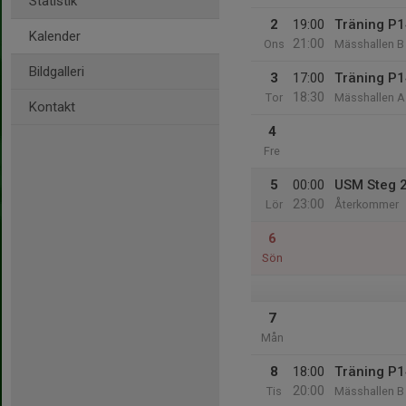
Statistik
2
19:00
Träning P1
Kalender
21:00
Ons
Mässhallen B
Bildgalleri
3
17:00
Träning P1
18:30
Tor
Mässhallen A
Kontakt
4
Fre
5
00:00
USM Steg 2
23:00
Lör
Återkommer
6
Sön
7
Mån
8
18:00
Träning P1
20:00
Tis
Mässhallen B