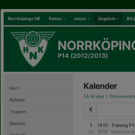
Norrköpings HK
Senior
Junior
Ungdom
Bör
NORRKÖPIN
P14 (2012/2013)
Kalender
Hem
Gå till idag
|
Prenumerer
Nyheter
Truppen
Matcher
1
18:00
Träning P1
20:00
Tis
Mässhallen B