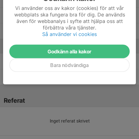
Vi använder oss av kakor (cookies) för att vår
webbplats ska fungera bra för dig. De används
Tin Maasovi
även för webbanalys i syfte att hjälpa oss att
förbättra våra tjänster.
Vincent Faleström
Så använder vi cookies
Ledare
Godkänn alla kakor
Jenny Hedsköld
Tränare
Bara nödvändiga
Marie Bergquist
Tränare
Referat
Inget referat skrivet