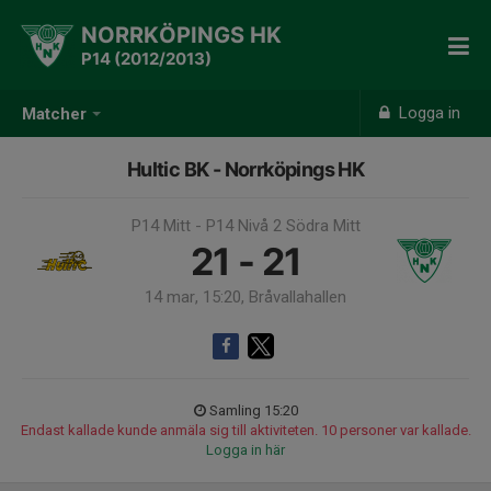
NORRKÖPINGS HK
P14 (2012/2013)
Logga in
Matcher
Hultic BK - Norrköpings HK
P14 Mitt - P14 Nivå 2 Södra Mitt
21 - 21
14 mar, 15:20, Bråvallahallen
Samling 15:20
Endast kallade kunde anmäla sig till aktiviteten. 10 personer var kallade.
Logga in här