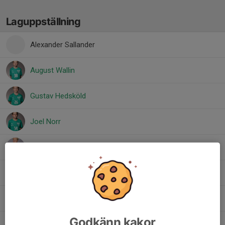
Laguppställning
Alexander Sallander
August Wallin
Gustav Hedsköld
Joel Norr
Levi Agebjörn
Liam Öhrberg
Love Sjöberg
Godkänn kakor
Noel Baranterjus