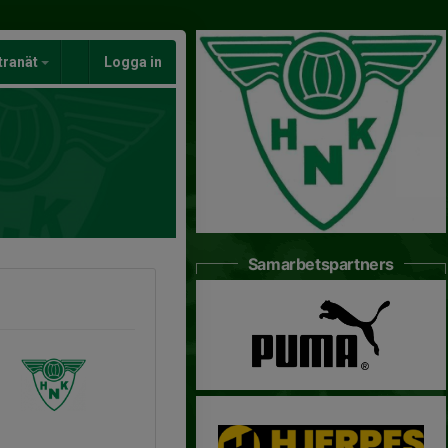
tranät
Logga in
Samarbetspartners