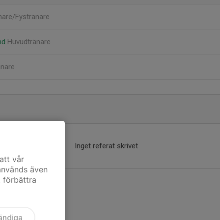
nare/Fystränare
and
Huvudtränare
änare
Inget referat skrivet
att vår
 används även
t förbättra
ändiga