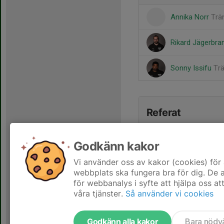
Annika Norr
Trä
Rikard Jägerbr
Sonny Issifu
Tr
Referat
Godkänn kakor
Vi använder oss av kakor (cookies) för 
webbplats ska fungera bra för dig. De
för webbanalys i syfte att hjälpa oss at
våra tjänster.
Så använder vi cookies
Godkänn alla kakor
Bara nödv