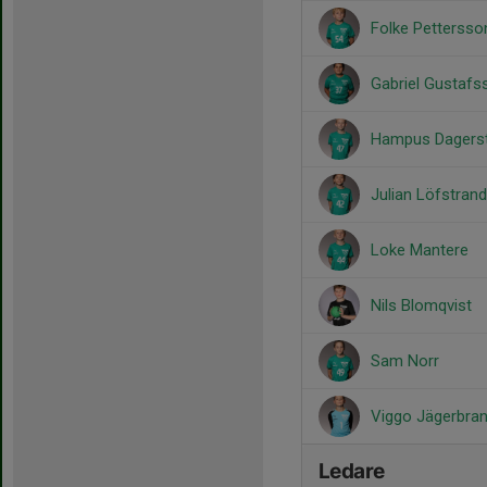
Folke Pettersso
Gabriel Gustafs
Hampus Dagerst
Julian Löfstran
Loke Mantere
Nils Blomqvist
Sam Norr
Viggo Jägerbra
Ledare