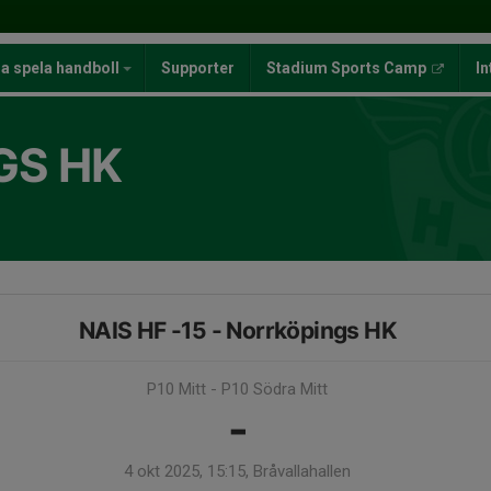
ja spela handboll
Supporter
Stadium Sports Camp
In
GS HK
NAIS HF -15 - Norrköpings HK
P10 Mitt - P10 Södra Mitt
-
4 okt 2025, 15:15, Bråvallahallen