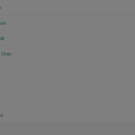
n
son
ål
d Chan
nd