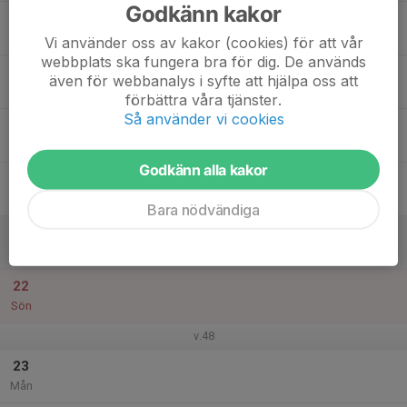
Godkänn kakor
17
Tis
Vi använder oss av kakor (cookies) för att vår
webbplats ska fungera bra för dig. De används
18
även för webbanalys i syfte att hjälpa oss att
Ons
förbättra våra tjänster.
Så använder vi cookies
19
Tor
Godkänn alla kakor
20
Fre
Bara nödvändiga
21
Lör
22
Sön
v.48
23
Mån