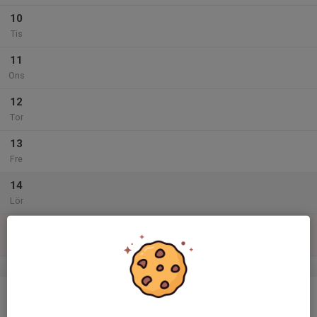
10
Tis
11
Ons
12
Tor
13
Fre
14
Lör
15
Sön
v.47
16
Mån