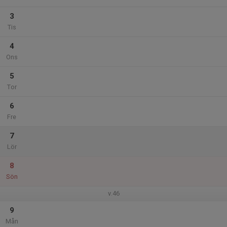
3
Tis
4
Ons
5
Tor
6
Fre
7
Lör
8
Sön
v.46
9
Mån