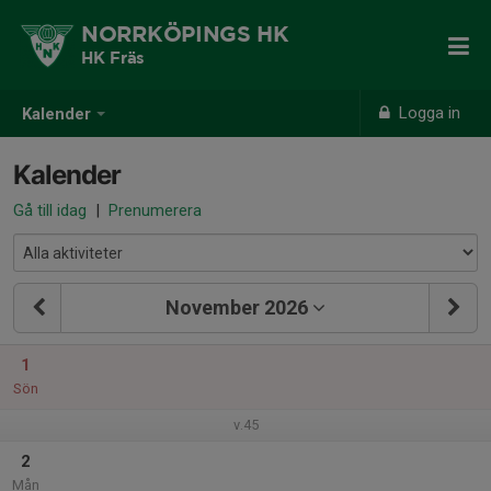
NORRKÖPINGS HK
HK Fräs
Logga in
Kalender
Kalender
Gå till idag
|
Prenumerera
November 2026
1
Sön
v.45
2
Mån