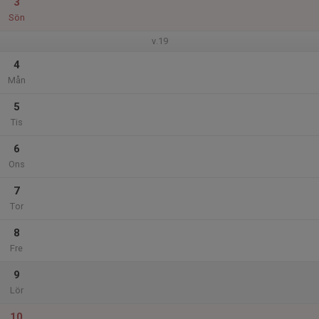
3
Sön
v.19
4
Mån
5
Tis
6
Ons
7
Tor
8
Fre
9
Lör
10