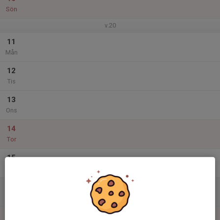
Sön
v.20
11
Mån
12
Tis
13
Ons
14
Tor
15
Fre
16
Lör
17