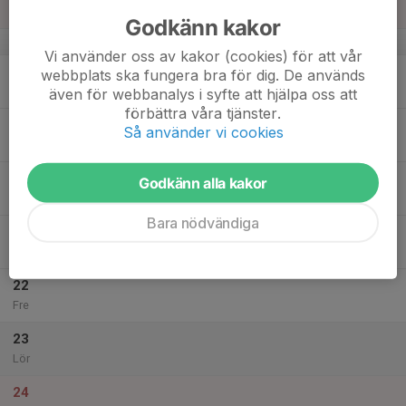
Sön
Godkänn kakor
v.21
Vi använder oss av kakor (cookies) för att vår
18
webbplats ska fungera bra för dig. De används
Mån
även för webbanalys i syfte att hjälpa oss att
förbättra våra tjänster.
19
Så använder vi cookies
Tis
20
Godkänn alla kakor
Ons
Bara nödvändiga
21
Tor
22
Fre
23
Lör
24