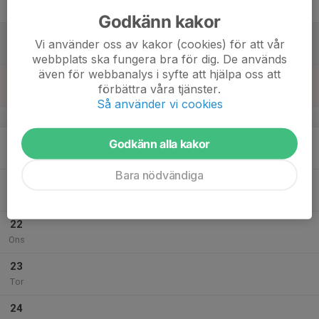
Fre
Godkänn kakor
18
Vi använder oss av kakor (cookies) för att vår
Lör
webbplats ska fungera bra för dig. De används
även för webbanalys i syfte att hjälpa oss att
19
förbättra våra tjänster.
Sön
Så använder vi cookies
v.30
20
Godkänn alla kakor
Mån
Bara nödvändiga
21
Tis
22
Ons
23
Tor
24