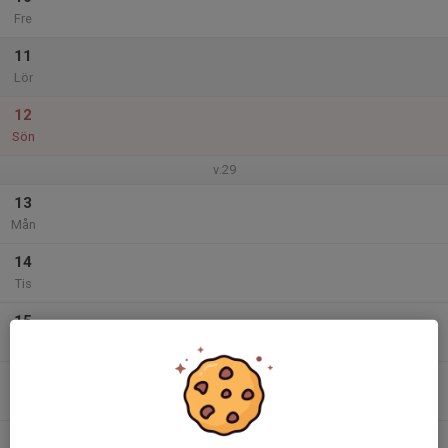
Fre
11
Lör
12
Sön
v.29
13
Mån
14
Tis
15
Ons
16
Tor
17