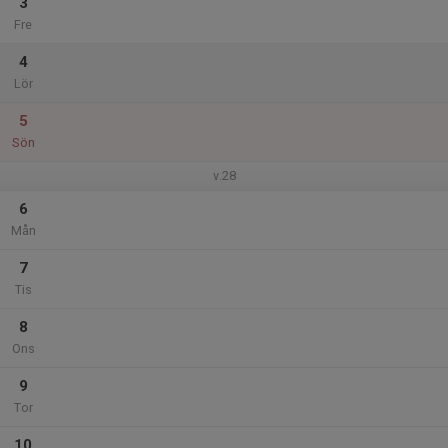
3
Fre
4
Lör
5
Sön
v.28
6
Mån
7
Tis
8
Ons
9
Tor
10