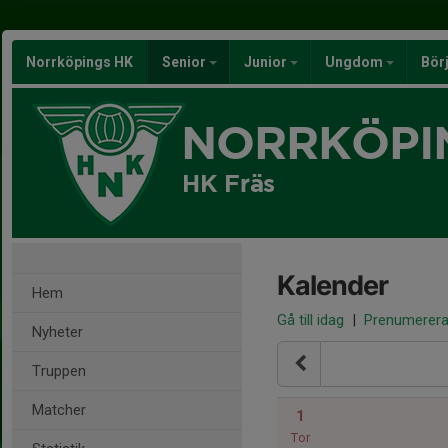
Norrköpings HK
Senior
Junior
Ungdom
Bör
NORRKÖPI
HK Fräs
Kalender
Hem
Gå till idag
|
Prenumerer
Nyheter
Truppen
Matcher
1
Tor