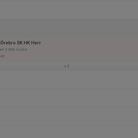
Örebro SK HK Herr
Herr 3 Mitt Södra
lan
v.3