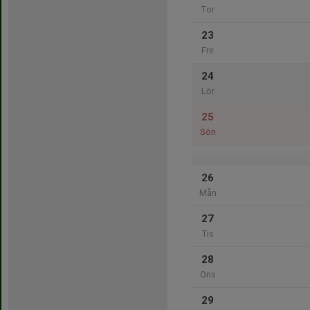
Tor
23
Fre
24
Lör
25
Sön
26
Mån
27
Tis
28
Ons
29