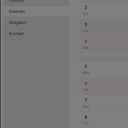
Statistik
2
Kalender
Fre
Bildgalleri
3
Lör
Kontakt
4
Sön
5
Mån
6
Tis
7
Ons
8
Tor