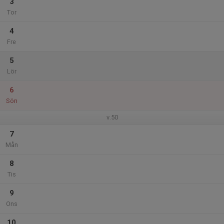
3
Tor
4
Fre
5
Lör
6
Sön
v.50
7
Mån
8
Tis
9
Ons
10