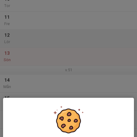
Tor
11
Fre
12
Lör
13
Sön
v.51
14
Mån
15
Tis
16
Ons
17