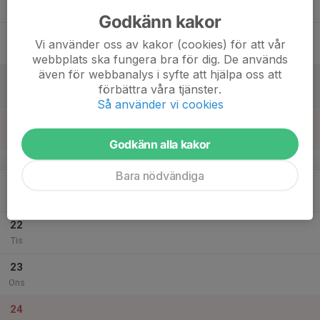
Tor
Godkänn kakor
18
Vi använder oss av kakor (cookies) för att vår
Fre
webbplats ska fungera bra för dig. De används
även för webbanalys i syfte att hjälpa oss att
19
förbättra våra tjänster.
Lör
Så använder vi cookies
20
Sön
Godkänn alla kakor
v.52
Bara nödvändiga
21
Mån
22
Tis
23
Ons
24