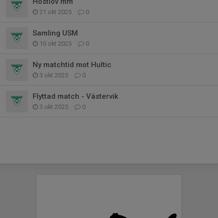
Höstlov mm
21 okt 2025
0
Samling USM
10 okt 2025
0
Ny matchtid mot Hultic
3 okt 2025
0
Flyttad match - Västervik
3 okt 2025
0