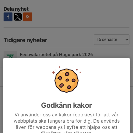
Dela nyhet
Tidigare nyheter
Festivalarbetet på Hugo park 2026
18 jun, 09:57
0
Planering kommande veckor
25 mar, 06:50
1
Match istället för träning
22 mar, 09:01
0
Godkänn kakor
SUL för 2011 & 2012
Vi använder oss av kakor (cookies) för att vår
10 mar, 13:45
0
webbplats ska fungera bra för dig. De används
även för webbanalys i syfte att hjälpa oss att
Matcherna 28/2