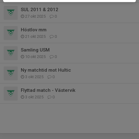
SUL 2011 & 2012
27 okt 2025
0
Höstlov mm
21 okt 2025
0
Samling USM
10 okt 2025
0
Ny matchtid mot Hultic
3 okt 2025
0
Flyttad match - Västervik
3 okt 2025
0