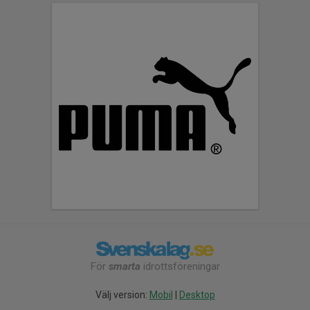
För
smarta
idrottsföreningar
Välj version:
Mobil
|
Desktop