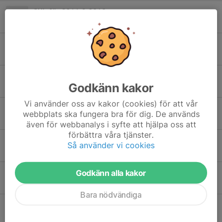
SUL för 2011 & 2012
10 mar, 13:45
0
Matcherna 28/2
26 feb, 20:59
0
Träning idag 27/1
Godkänn kakor
27 jan, 14:36
0
Vi använder oss av kakor (cookies) för att vår
Förfrågan om att vara domare (2011)
webbplats ska fungera bra för dig. De används
23 jan, 08:50
0
även för webbanalys i syfte att hjälpa oss att
förbättra våra tjänster.
Information och påminnelser inför USM
Så använder vi cookies
18 jan, 11:32
3
Godkänn alla kakor
Träning torsdag 8/1
7 jan, 13:00
0
Bara nödvändiga
Träning v.51
16 dec 2025
0