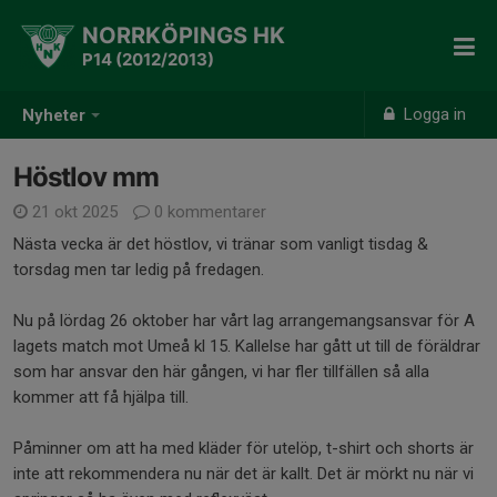
NORRKÖPINGS HK
P14 (2012/2013)
Logga in
Nyheter
Höstlov mm
21 okt 2025
0 kommentarer
Nästa vecka är det höstlov, vi tränar som vanligt tisdag &
torsdag men tar ledig på fredagen.
Nu på lördag 26 oktober har vårt lag arrangemangsansvar för A
lagets match mot Umeå kl 15. Kallelse har gått ut till de föräldrar
som har ansvar den här gången, vi har fler tillfällen så alla
kommer att få hjälpa till.
Påminner om att ha med kläder för utelöp, t-shirt och shorts är
inte att rekommendera nu när det är kallt. Det är mörkt nu när vi