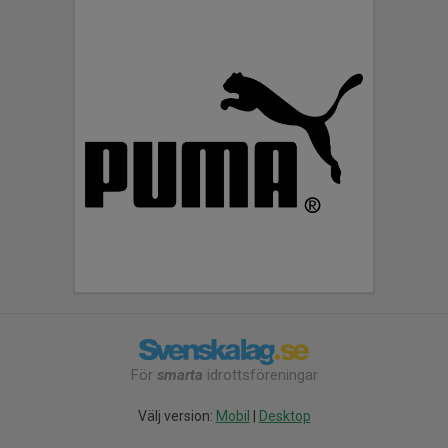
För
smarta
idrottsföreningar
Välj version:
Mobil
|
Desktop