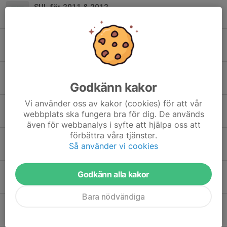
SUL för 2011 & 2012
10 mar, 13:45
0
Matcherna 28/2
26 feb, 20:59
0
Träning idag 27/1
Godkänn kakor
27 jan, 14:36
0
Vi använder oss av kakor (cookies) för att vår
Förfrågan om att vara domare (2011)
webbplats ska fungera bra för dig. De används
23 jan, 08:50
0
även för webbanalys i syfte att hjälpa oss att
förbättra våra tjänster.
Information och påminnelser inför USM
Så använder vi cookies
18 jan, 11:32
3
Träning torsdag 8/1
Godkänn alla kakor
7 jan, 13:00
0
Bara nödvändiga
Träning v.51
16 dec 2025
0