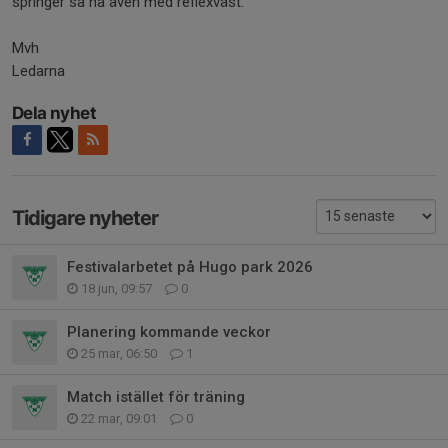
springer så ha även med reflexväst.
Mvh
Ledarna
Dela nyhet
Tidigare nyheter
Festivalarbetet på Hugo park 2026
18 jun, 09:57
0
Planering kommande veckor
25 mar, 06:50
1
Match istället för träning
22 mar, 09:01
0